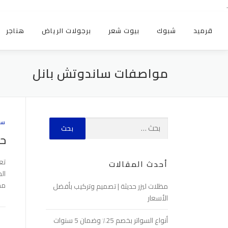
.
قرميد
شبوك
بيوت شعر
برجولات الرياض
هناجر
مواصفات ساندوتش بانل
سا
حد
أحدث المقالات
ال
مح
مظلات ليزر حديثة | تصميم وتركيب بأفضل
الأسعار
أنواع السواتر بخصم 25٪ وضمان 5 سنوات