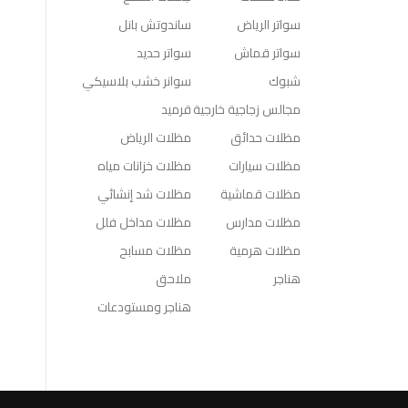
سواتر الرياض
ساندوتش بانل
سواتر قماش
سواتر حديد
شبوك
سوانر خشب بلاسيكي
مجالس زجاجية خارجية
قرميد
مظلات حدائق
مظلات الرياض
مظلات سيارات
مظلات خزانات مياه
مظلات قماشية
مظلات شد إنشائي
مظلات مدارس
مظلات مداخل فلل
مظلات هرمية
مظلات مسابح
هناجر
ملاحق
هناجر ومستودعات