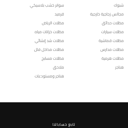
شبوك
سوانر خشب بلاسيكي
مجالس زجاجية خارجية
قرميد
مظلات حدائق
مظلات الرياض
مظلات سيارات
مظلات خزانات مياه
مظلات قماشية
مظلات شد إنشائي
مظلات مدارس
مظلات مداخل فلل
مظلات هرمية
مظلات مسابح
هناجر
ملاحق
هناجر ومستودعات
تابع حساباتنا