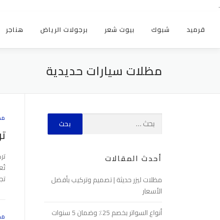
.
قرميد
شبوك
بيوت شعر
برجولات الرياض
هناجر
مظلات سيارات حديدية
مظ
تر
تر
أحدث المقالات
تُ
تج
مظلات ليزر حديثة | تصميم وتركيب بأفضل
الأسعار
أنواع السواتر بخصم 25٪ وضمان 5 سنوات
مظ