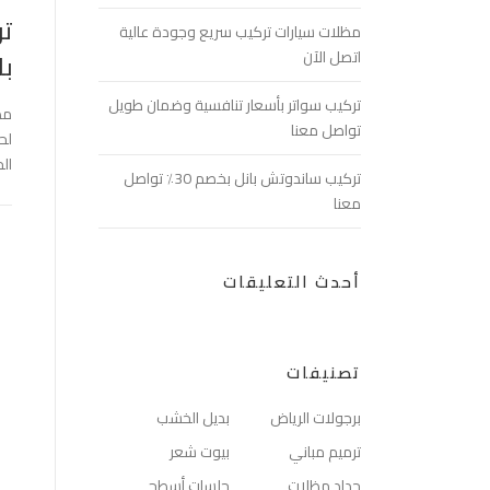
تر
مظلات سيارات تركيب سريع وجودة عالية
اتصل الآن
با
تركيب سواتر بأسعار تنافسية وضمان طويل
مظ
تواصل معنا
لح
ال
تركيب ساندوتش بانل بخصم 30٪ تواصل
معنا
أحدث التعليقات
تصنيفات
برجولات الرياض
بديل الخشب
ترميم مباني
بيوت شعر
حداد مظلات
جلسات أسطح