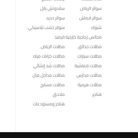
سواتر الرياض
ساندوتش بانل
سواتر قماش
سواتر حديد
شبوك
سوانر خشب بلاسيكي
مجالس زجاجية خارجية
قرميد
مظلات حدائق
مظلات الرياض
مظلات سيارات
مظلات خزانات مياه
مظلات قماشية
مظلات شد إنشائي
مظلات مدارس
مظلات مداخل فلل
مظلات هرمية
مظلات مسابح
هناجر
ملاحق
هناجر ومستودعات