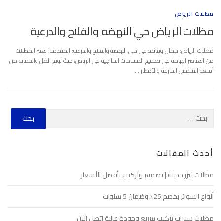
مظلات الرياض
مظلات الرياض حي النهضه والفلاح والدرعية
مظلات الرياض: جمال وفائدة في حي النهضة والفلاح والدرعية: المقدمه: تعتبر المظلات
من العناصر الهامة في تصميم المساحات الخارجية في الرياض، حيث توفر الظل والحماية من
أشعة الشمس الحارقة والأمطار …
أحدث المقالات
مظلات ليزر حديثة | تصميم وتركيب بأفضل الأسعار
أنواع السواتر بخصم 25٪ وضمان 5 سنوات
مظلات سيارات تركيب سريع وجودة عالية اتصل الآن