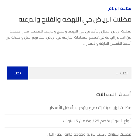
مظلات الرياض
مظلات الرياض حي النهضه والفلاح والدرعية
مظلات الرياض: جمال وفائدة في حي النهضة والفلاح والدرعية: المقدمه: تعتبر المظلات
من العناصر الهامة في تصميم المساحات الخارجية في الرياض، حيث توفر الظل والحماية من
أشعة الشمس الحارقة والأمطار …
أحدث المقالات
مظلات ليزر حديثة | تصميم وتركيب بأفضل الأسعار
أنواع السواتر بخصم 25٪ وضمان 5 سنوات
مظلات سيارات تركيب سريع وجودة عالية اتصل الآن