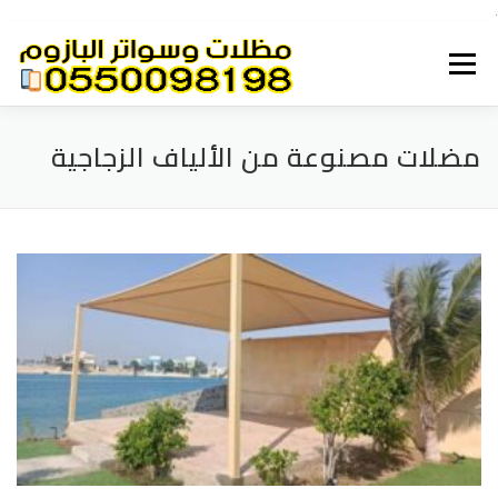
.
القائمة
مضلات مصنوعة من الألياف الزجاجية
هناجر
سواتر الرياض
مظلات الرياض
الرئيسية
قرميد
شبوك
بيوت شعر
برجولات الرياض