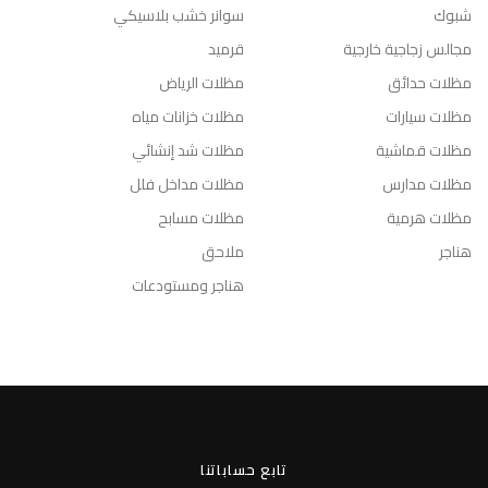
شبوك
سوانر خشب بلاسيكي
مجالس زجاجية خارجية
قرميد
مظلات حدائق
مظلات الرياض
مظلات سيارات
مظلات خزانات مياه
مظلات قماشية
مظلات شد إنشائي
مظلات مدارس
مظلات مداخل فلل
مظلات هرمية
مظلات مسابح
هناجر
ملاحق
هناجر ومستودعات
تابع حساباتنا