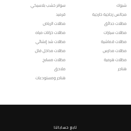
شبوك
سوانر خشب بلاسيكي
مجالس زجاجية خارجية
قرميد
مظلات حدائق
مظلات الرياض
مظلات سيارات
مظلات خزانات مياه
مظلات قماشية
مظلات شد إنشائي
مظلات مدارس
مظلات مداخل فلل
مظلات هرمية
مظلات مسابح
هناجر
ملاحق
هناجر ومستودعات
تابع حساباتنا