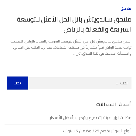
ملاحق
ملاحق ساندويتش بانل الحل الأمثل للتوسعة
السريعة والفعالة بالرياض
افضل ملاحق ساندويتش بانل الحل الأمثل للتوسعة السريعة والفعالة بالرياض: المقدمة:
تواجه مدينة الرياض نمواً متسارعاً في مختلف القطاعات، مما يزيد الطلب على المباني
والمنشآت الجديدة. في هذا السياق، تبرز …
أحدث المقالات
مظلات ليزر حديثة | تصميم وتركيب بأفضل الأسعار
أنواع السواتر بخصم 25٪ وضمان 5 سنوات