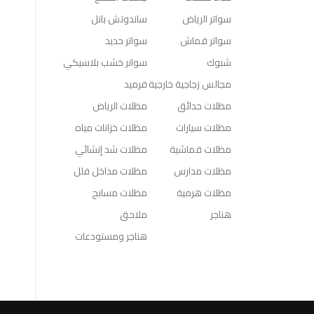
سواتر الرياض
ساندوتش بانل
سواتر قماش
سواتر حديد
شبوك
سوانر خشب بلاسيكي
مجالس زجاجية خارجية
قرميد
مظلات حدائق
مظلات الرياض
مظلات سيارات
مظلات خزانات مياه
مظلات قماشية
مظلات شد إنشائي
مظلات مدارس
مظلات مداخل فلل
مظلات هرمية
مظلات مسابح
هناجر
ملاحق
هناجر ومستودعات