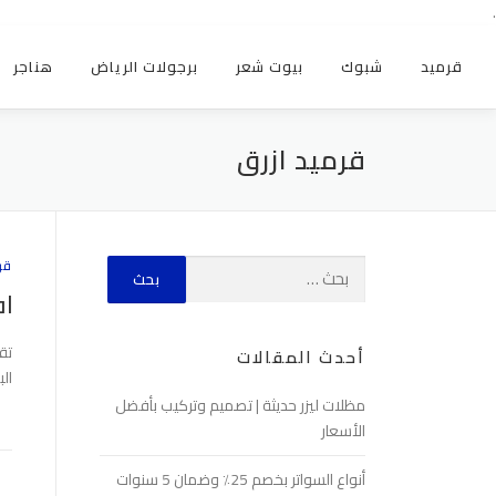
.
قرميد
شبوك
بيوت شعر
برجولات الرياض
هناجر
قرميد ازرق
قر
اف
تق
أحدث المقالات
ال
مظلات ليزر حديثة | تصميم وتركيب بأفضل
الأسعار
أنواع السواتر بخصم 25٪ وضمان 5 سنوات