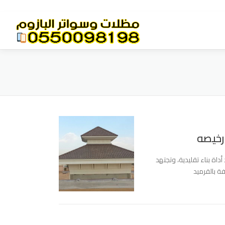
رخيصه
اة بناء تقليدية، وتجتهد
ة بالقرميد