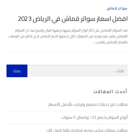
سواتر قماش
افضل اسعار سواتر قماش في الرياض 2023
تعد السواتر القماش من اكثر انواع السواتر شهرة وعليها اقبال واسع حيث ان السواتر
القماش تنفرد بمجموعه من المميزات التي تجعلها الخيار الافضل لدي الكثير من العملاء
فالساتر القماش يتناسب …
أحدث المقالات
مظلات ليزر حديثة | تصميم وتركيب بأفضل الأسعار
أنواع السواتر بخصم 25٪ وضمان 5 سنوات
مظلات سيارات تركيب سريع وجودة عالية اتصل الآن