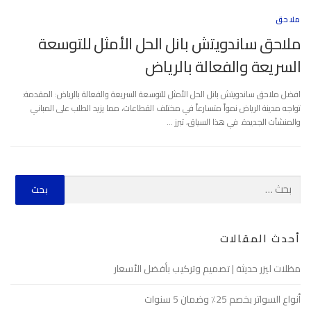
ملاحق
ملاحق ساندويتش بانل الحل الأمثل للتوسعة
السريعة والفعالة بالرياض
افضل ملاحق ساندويتش بانل الحل الأمثل للتوسعة السريعة والفعالة بالرياض: المقدمة:
تواجه مدينة الرياض نمواً متسارعاً في مختلف القطاعات، مما يزيد الطلب على المباني
والمنشآت الجديدة. في هذا السياق، تبرز …
أحدث المقالات
مظلات ليزر حديثة | تصميم وتركيب بأفضل الأسعار
أنواع السواتر بخصم 25٪ وضمان 5 سنوات