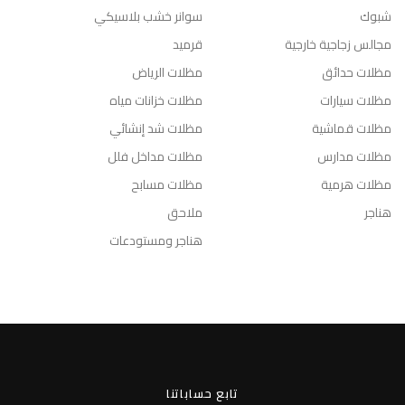
شبوك
سوانر خشب بلاسيكي
مجالس زجاجية خارجية
قرميد
مظلات حدائق
مظلات الرياض
مظلات سيارات
مظلات خزانات مياه
مظلات قماشية
مظلات شد إنشائي
مظلات مدارس
مظلات مداخل فلل
مظلات هرمية
مظلات مسابح
هناجر
ملاحق
هناجر ومستودعات
تابع حساباتنا