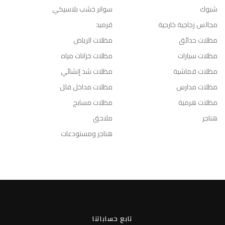
شبوك
سوانر خشب بلاسيكي
مجالس زجاجية خارجية
قرميد
مظلات حدائق
مظلات الرياض
مظلات سيارات
مظلات خزانات مياه
مظلات قماشية
مظلات شد إنشائي
مظلات مدارس
مظلات مداخل فلل
مظلات هرمية
مظلات مسابح
هناجر
ملاحق
هناجر ومستودعات
تابع حساباتنا