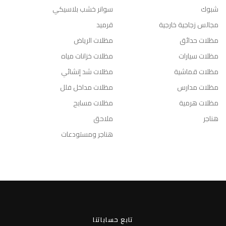
شبوك
سوانر خشب بلاسيكي
مجالس زجاجية خارجية
قرميد
مظلات حدائق
مظلات الرياض
مظلات سيارات
مظلات خزانات مياه
مظلات قماشية
مظلات شد إنشائي
مظلات مدارس
مظلات مداخل فلل
مظلات هرمية
مظلات مسابح
هناجر
ملاحق
هناجر ومستودعات
تابع حساباتنا