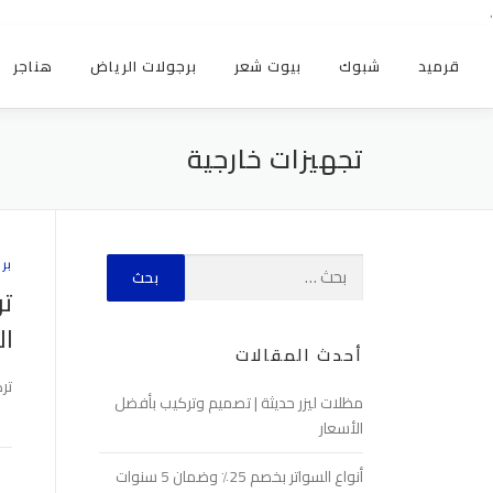
.
قرميد
شبوك
بيوت شعر
برجولات الرياض
هناجر
تجهيزات خارجية
بر
تر
ال
أحدث المقالات
تر
مظلات ليزر حديثة | تصميم وتركيب بأفضل
الأسعار
أنواع السواتر بخصم 25٪ وضمان 5 سنوات