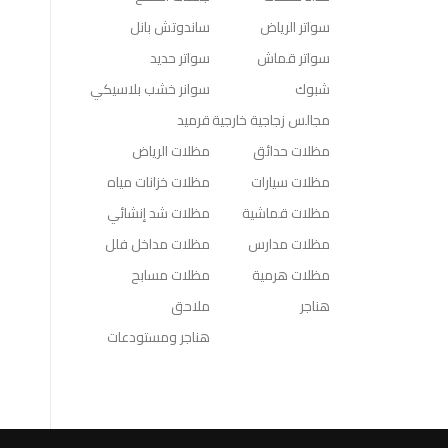
سواتر الرياض
ساندوتش بانل
سواتر قماش
سواتر حديد
شبوك
سوانر خشب بلاسيكي
مجالس زجاجية خارجية
قرميد
مظلات حدائق
مظلات الرياض
مظلات سيارات
مظلات خزانات مياه
مظلات قماشية
مظلات شد إنشائي
مظلات مدارس
مظلات مداخل فلل
مظلات هرمية
مظلات مسابح
هناجر
ملاحق
هناجر ومستودعات