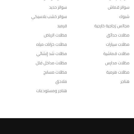
سواتر قماش
سواتر حديد
شبوك
سوانر خشب بلاسيكي
مجالس زجاجية خارجية
قرميد
مظلات حدائق
مظلات الرياض
مظلات سيارات
مظلات خزانات مياه
مظلات قماشية
مظلات شد إنشائي
مظلات مدارس
مظلات مداخل فلل
مظلات هرمية
مظلات مسابح
هناجر
ملاحق
هناجر ومستودعات