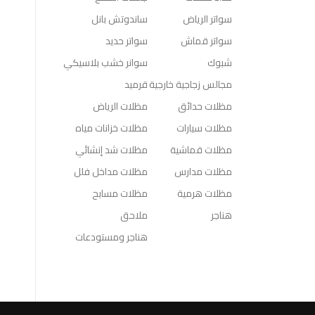
سواتر الرياض
ساندوتش بانل
سواتر قماش
سواتر حديد
شبوك
سوانر خشب بلاسيكي
مجالس زجاجية خارجية
قرميد
مظلات حدائق
مظلات الرياض
مظلات سيارات
مظلات خزانات مياه
مظلات قماشية
مظلات شد إنشائي
مظلات مدارس
مظلات مداخل فلل
مظلات هرمية
مظلات مسابح
هناجر
ملاحق
هناجر ومستودعات