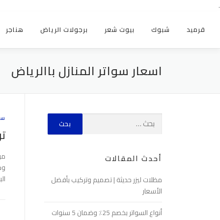
.
قرميد
شبوك
بيوت شعر
برجولات الرياض
هناجر
اسعار سواتر المنازل باالرياض
سو
تر
مؤ
أحدث المقالات
وج
ال
مظلات ليزر حديثة | تصميم وتركيب بأفضل
الأسعار
أنواع السواتر بخصم 25٪ وضمان 5 سنوات