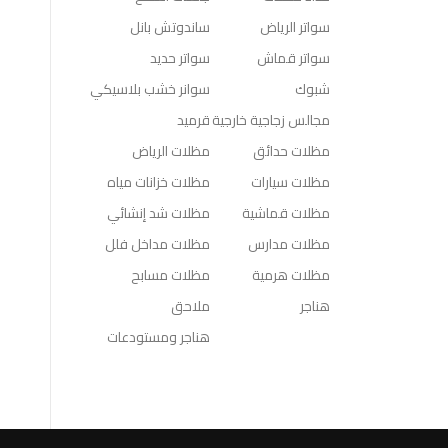
سواتر الرياض
ساندوتش بانل
سواتر قماش
سواتر حديد
شبوك
سوانر خشب بلاسيكي
مجالس زجاجية خارجية
قرميد
مظلات حدائق
مظلات الرياض
مظلات سيارات
مظلات خزانات مياه
مظلات قماشية
مظلات شد إنشائي
مظلات مدارس
مظلات مداخل فلل
مظلات هرمية
مظلات مسابح
هناجر
ملاحق
هناجر ومستودعات