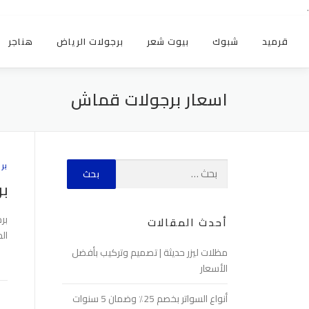
.
قرميد
شبوك
بيوت شعر
برجولات الرياض
هناجر
اسعار برجولات قماش
بر
بر
بر
أحدث المقالات
ال
مظلات ليزر حديثة | تصميم وتركيب بأفضل
الأسعار
أنواع السواتر بخصم 25٪ وضمان 5 سنوات