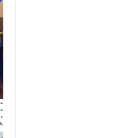
مظ
قب
مظ
وا