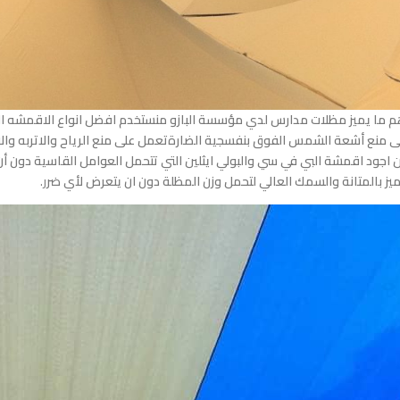
م ما يميز مظلات مدارس لدي مؤسسة البازو منستخدم افضل انواع الاقمشه ال
ى منع أشعة الشمس الفوق بنفسجية الضارةتعمل على منع الرياح والاتربه 
 اجود اقمشة البي في سي والبولي ايثلين التي تتحمل العوامل القاسية دون أن 
ميز بالمتانة والسمك العالي لتحمل وزن المظلة دون ان يتعرض لأي ضر
ر.