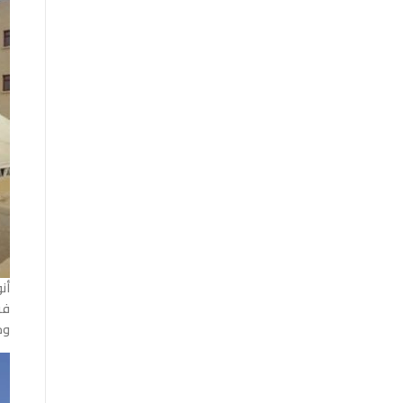
أن
فر
وح