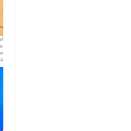
أه
عل
من
يت