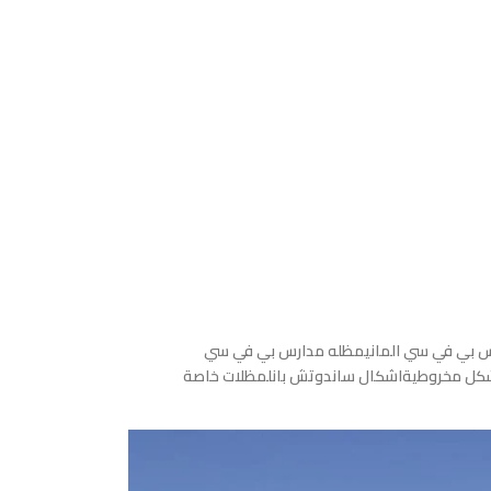
رس بي في سي المانيمظله مدارس بي في سي
 شكل مخروطيةاشكال ساندوتش بانلمظلات خاصة