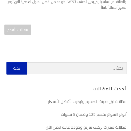
والمتانة أمراً أساسياً. يبرز بديل الخشب (WPC) كواحد من أفضل الحلول العصرية التي توفر
مظهراً جمالياً دافئاً …
مقالات أقدم
أحدث المقالات
مظلات ليزر حديثة | تصميم وتركيب بأفضل الأسعار
أنواع السواتر بخصم 25٪ وضمان 5 سنوات
مظلات سيارات تركيب سريع وجودة عالية اتصل الآن