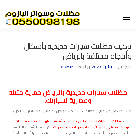
.
القائمة
هناجر
سواتر الرياض
مظلات الرياض
الرئيسية
تركيب مظلات سيارات حديدية بأشكال
وأحجام مختلفة بالرياض
قرميد
شبوك
بيوت شعر
برجولات الرياض
نشر في
1 يناير، 2025
بواسطة
ADMIN
مظلات سيارات حديدية بالرياض حماية متينة
وعصرية لسيارتك:
هل تبحث عن حل مثالي لحماية سيارتك من عوامل الطقس القاسية في الرياض؟
تركيب
مظلات السيارات الحديدية التي تقدمها مؤسسه البازوم المتخصصة وذات
خبرةواسعة هي الحل الأمثل لتوفير الحماية لسيارتك
من أشعة الشمس الحارقة،
والأمطار الغزيرة، والأتربة، وبقية العوامل التي قد تتسبب في تلف طلائها أو إتلاف أجزائها