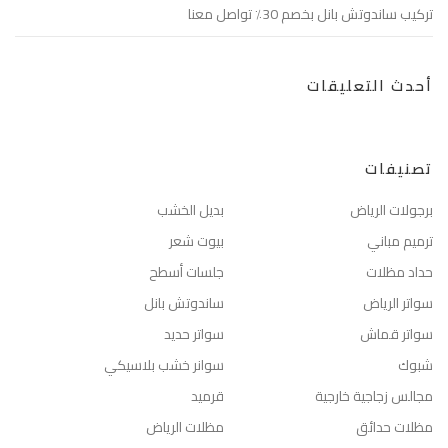
تركيب ساندوتش بانل بخصم 30٪ تواصل معنا
أحدث التعليقات
تصنيفات
برجولات الرياض
بديل الخشب
ترميم مباني
بيوت شعر
حداد مظلات
جلسات أسطح
سواتر الرياض
ساندوتش بانل
سواتر قماش
سواتر حديد
شبوك
سوانر خشب بلاسيكي
مجالس زجاجية خارجية
قرميد
مظلات حدائق
مظلات الرياض