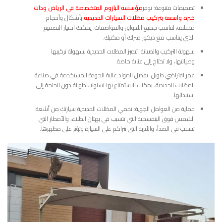
تصميمات متنوعة: توفر
مؤسسه البازوم المتخصصة في الرياض وذات
خبرة واسعة بتركيب مظلات السيارات الحديدية
بأشكال وأحجام
مختلفة، لتناسب جميع الأذواق والمواصفات. يمكنك اختيار التصميم
الذي يتناسب مع ديكور منزلك أو مكتبك.
سهولة التركيب والصيانة: تتميز المظلات الحديدية بسهولة تركيبها
وصيانتها، ولا تحتاج إلى عناية خاصة.
عمر افتراضي طويل: بفضل المواد عالية الجودة المستخدمة في صناعة
المظلات الحديدية، يمكنك الاستمتاع بها لسنوات طويلة دون الحاجة إلى
استبدالها.
حماية من العوامل الجوية: تحمي المظلات الحديدية سيارتك من أشعة
الشمس فوق البنفسجية التي تتسبب في بهتان الطلاء، والأمطار التي
تتسبب في الصدأ، والأتربة التي تتراكم على السيارة وتؤثر على مظهرها.